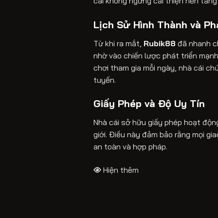
cái không ngừng cải thiện nền tảng
Lịch Sử Hình Thành và Ph
Từ khi ra mắt,
Rubik88
đã nhanh ch
nhờ vào chiến lược phát triển mạnh
chơi tham gia mỗi ngày, nhà cái ch
tuyến.
Giấy Phép và Độ Uy Tín
Nhà cái sở hữu giấy phép hoạt độn
giới. Điều này đảm bảo rằng mọi giao
an toàn và hợp pháp.
Hiện thêm