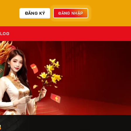
ĐĂNG KÝ
ĐĂNG NHẬP
BLOG
8